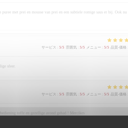
 puree met prei en mousse van prei en een subtiele romige saus er bij. Ook nu
サービス
:
5
/5
雰囲気
:
5
/5
メニュー
:
5
/5
品質-価格
ige sfeer.
サービス
:
5
/5
雰囲気
:
5
/5
メニュー
:
5
/5
品質-価格
 bediening toffe en gezellige avond gehad ! Mercikes