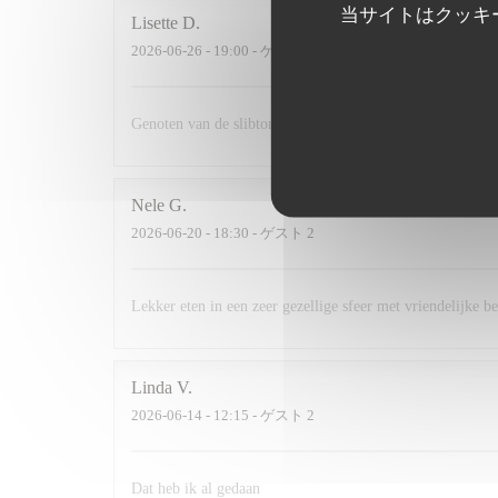
当サイトはクッキ
Lisette
D
2026-06-26
- 19:00 - ゲスト 2
Genoten van de slibtongetjes
Nele
G
2026-06-20
- 18:30 - ゲスト 2
Lekker eten in een zeer gezellige sfeer met vriendelijke b
Linda
V
2026-06-14
- 12:15 - ゲスト 2
Dat heb ik al gedaan