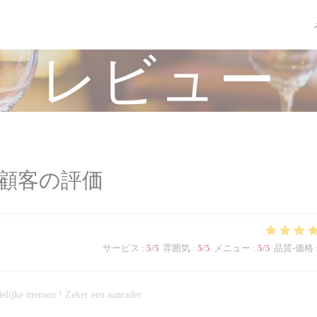
レビュー
顧客の評価
サービス
:
5
/5
雰囲気
:
5
/5
メニュー
:
5
/5
品質-価格
delijke mensen ! Zeker een aanrader