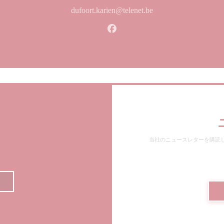
dufoort.karien@telenet.be
Facebook ((新しいウィン
当社のニュースレターを購読