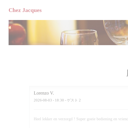
クッキー利用の管理について
Chez Jacques
Lorenzo
V
2026-08-03
- 18:30 - ゲスト 2
Heel lekker en verzorgd ! Super goeie bediening en vrien