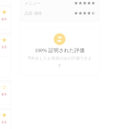
メニュー
品質-価格
:
4
/5
:
5
/5
100% 証明された評価
予約をしたお客様のみが評価できま
す
:
4
/5
:
5
/5