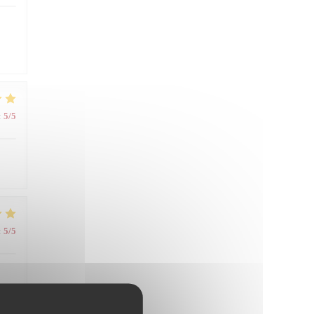
:
5
/5
:
5
/5