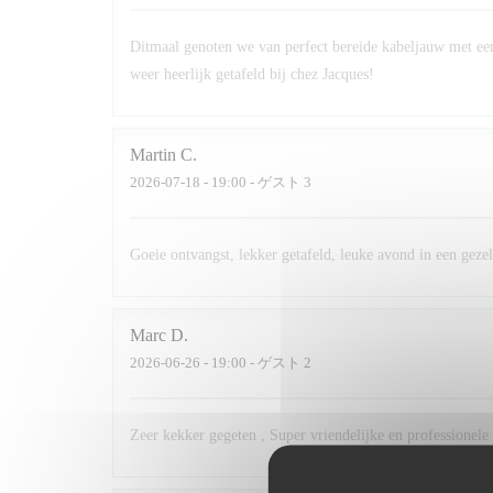
Ditmaal genoten we van perfect bereide kabeljauw met een
weer heerlijk getafeld bij chez Jacques!
Martin
C
2026-07-18
- 19:00 - ゲスト 3
Goeie ontvangst, lekker getafeld, leuke avond in een gezell
Marc
D
2026-06-26
- 19:00 - ゲスト 2
Zeer kekker gegeten , Super vriendelijke en professionele