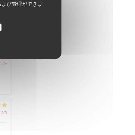
および管理ができま
:
5
/5
:
5
/5
:
5
/5