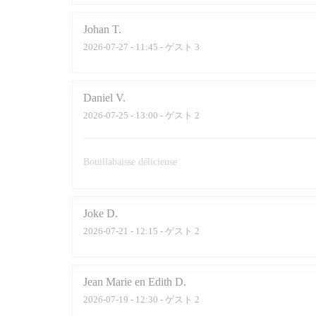
Johan
T
2026-07-27
- 11:45 - ゲスト 3
Daniel
V
2026-07-25
- 13:00 - ゲスト 2
Bouillabaisse délicieuse
Joke
D
2026-07-21
- 12:15 - ゲスト 2
Jean Marie en Edith
D
2026-07-19
- 12:30 - ゲスト 2