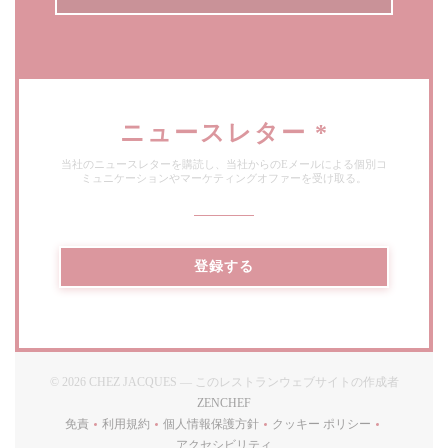
ニュースレター
*
当社のニュースレターを購読し、当社からのEメールによる個別コ
ミュニケーションやマーケティングオファーを受け取る。
登録する
© 2026 CHEZ JACQUES — このレストランウェブサイトの作成者
((新しいウィンドウで開きます))
ZENCHEF
免責
利用規約
個人情報保護方針
クッキー ポリシー
((新しいウィンドウで開きます))
((新しいウィンドウで開きます))
((新しいウィンドウで開きます))
((新しいウィンドウで開
アクセシビリティ