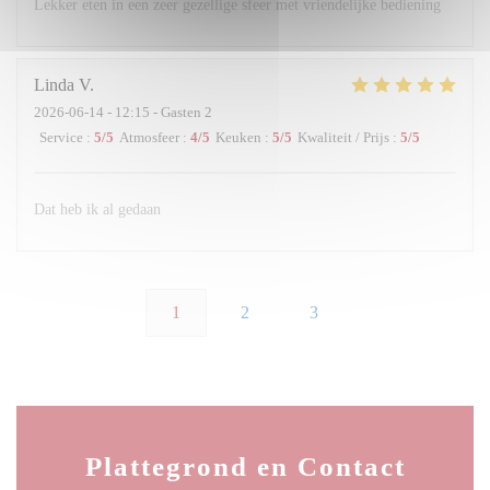
Lekker eten in een zeer gezellige sfeer met vriendelijke bediening
Linda
V
2026-06-14
- 12:15 - Gasten 2
Service
:
5
/5
Atmosfeer
:
4
/5
Keuken
:
5
/5
Kwaliteit / Prijs
:
5
/5
Dat heb ik al gedaan
1
2
3
Plattegrond en Contact