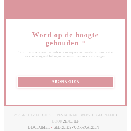
Word op de hoogte
gehouden
*
Schrijf je in op onze nieuwsbrief om gepersonaliseerde communicatie
en marketingaanbiedingen per e-mail van ons te ontvangen.
ABONNEREN
© 2026 CHEZ JACQUES — RESTAURANT WEBSITE GECREËERD
((OPENT IN EEN NIEUW VENSTE
DOOR
ZENCHEF
DISCLAIMER
GEBRUIKSVOORWAARDEN
((OPENT IN EEN NIEUW VENSTER))
((OPENT IN EEN NIEUW VENSTE