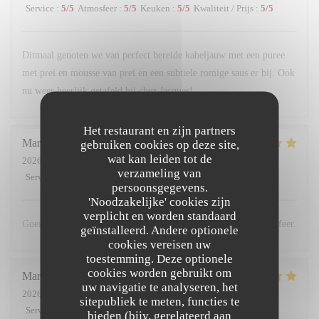
Service
:
5
/5
Atmosfeer
:
5
/5
Keuken
:
5
/5
Kwaliteit / Prijs
:
5
/5
Ditmaal genoten we van perfect bereide kabeljauw met een puree
met prei en mousse van prei en een subtiele romige saus er bij. Ook
nu weer heerlijk getafeld bij chez Jacques!
Het restaurant en zijn partners
Martin
C
gebruiken cookies op deze site,
wat kan leiden tot de
2026-07-18
- 19:00 - Gasten 3
verzameling van
Service
:
5
/5
Atmosfeer
:
5
/5
Keuken
:
5
/5
Kwaliteit / Prijs
:
5
/5
persoonsgegevens.
'Noodzakelijke' cookies zijn
verplicht en worden standaard
Goeie ontvangst, lekker getafeld, leuke avond in een gezellige sfeer.
geïnstalleerd. Andere optionele
cookies vereisen uw
toestemming. Deze optionele
cookies worden gebruikt om
Marc
D
uw navigatie te analyseren, het
2026-06-26
- 19:00 - Gasten 2
sitepubliek te meten, functies te
Service
:
5
/5
Atmosfeer
:
5
/5
Keuken
:
5
/5
Kwaliteit / Prijs
:
5
/5
bieden (bijv. gerelateerd aan