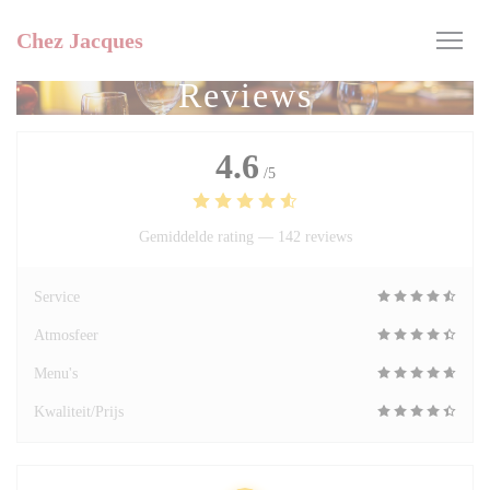
Cookies beheer paneel
Chez Jacques
Reviews
4.6
/5
Gemiddelde rating —
142 reviews
Service
Atmosfeer
Menu's
Kwaliteit/Prijs