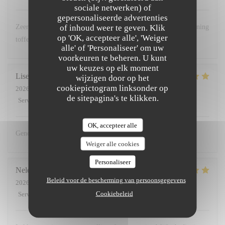
sociale netwerken) of
gepersonaliseerde advertenties
of inhoud weer te geven. Klik
Zeer kekker gegeten , Super vriendelijke en professionele bediening
op 'OK, accepteer alle', 'Weiger
toffe en gezellige avond gehad ! Mercikes
alle' of 'Personaliseer' om uw
voorkeuren te beheren. U kunt
uw keuzes op elk moment
Lisette
D
wijzigen door op het
cookiepictogram linksonder op
2026-06-26
- 19:00 - Gasten 2
de sitepagina's te klikken.
Service
:
5
/5
Atmosfeer
:
5
/5
Keuken
:
5
/5
Kwaliteit / Prijs
:
5
/5
OK, accepteer alle
Genoten van de slibtongetjes
Weiger alle cookies
Personaliseer
Nele
G
Beleid voor de bescherming van persoonsgegevens
2026-06-20
- 18:30 - Gasten 2
Cookiebeleid
Service
:
5
/5
Atmosfeer
:
5
/5
Keuken
:
5
/5
Kwaliteit / Prijs
:
5
/5