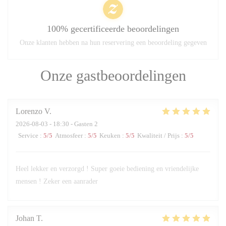
100% gecertificeerde beoordelingen
Onze klanten hebben na hun reservering een beoordeling gegeven
Onze gastbeoordelingen
Lorenzo
V
2026-08-03
- 18:30 - Gasten 2
Service
:
5
/5
Atmosfeer
:
5
/5
Keuken
:
5
/5
Kwaliteit / Prijs
:
5
/5
Heel lekker en verzorgd ! Super goeie bediening en vriendelijke
mensen ! Zeker een aanrader
Johan
T