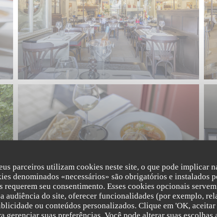
eus parceiros utilizam cookies neste site, o que pode implicar 
kies denominados «necessários» são obrigatórios e instalados p
s requerem seu consentimento. Esses cookies opcionais servem 
a audiência do site, oferecer funcionalidades (por exemplo, rel
ublicidade ou conteúdos personalizados. Clique em 'OK, aceitar 
ara gerenciar suas preferências. Você pode alterar suas escolha