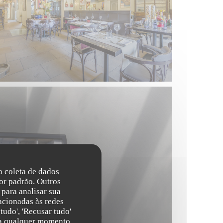
na coleta de dados
or padrão. Outros
para analisar sua
acionadas às redes
tudo', 'Recusar tudo'
s a qualquer momento