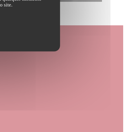
 site.
 janela))
ela))