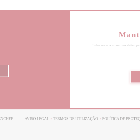
Mant
Subscrever a nossa newsletter pa
((ABRE NUMA NOVA JANELA))
ENCHEF
AVISO LEGAL
TERMOS DE UTILIZAÇÃO
POLÍTICA DE PROTE
((ABRE NUMA NOVA JANELA))
((ABRE NUMA NOVA JANELA))