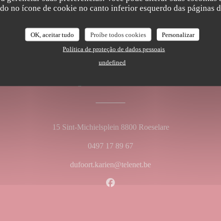
ndo no ícone de cookie no canto inferior esquerdo das páginas do
OK, aceitar tudo
Proíbe todos cookies
Personalizar
Política de proteção de dados pessoais
undefined
Mapa e Contacto
((abre numa nova
15 Sint-Michielsplein 8800 Roeselare
0497 17 89 67
dufoort.karien@telenet.be
Facebook ((abre numa nova jan