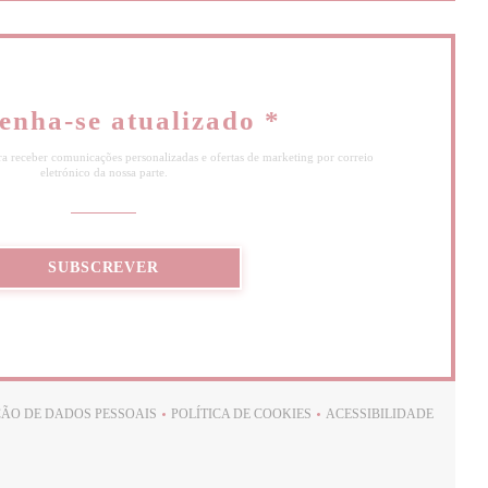
enha-se atualizado
*
ra receber comunicações personalizadas e ofertas de marketing por correio
eletrónico da nossa parte.
SUBSCREVER
ÇÃO DE DADOS PESSOAIS
POLÍTICA DE COOKIES
ACESSIBILIDADE
((ABRE NUMA NOVA JANELA))
((ABRE NUMA NOVA JANELA))
((ABRE NUMA NO